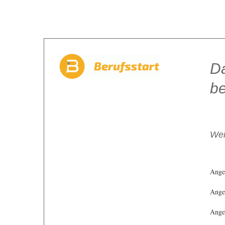
Da
be
Wei
Ange
Angeb
Angeb